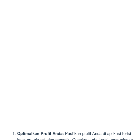
Optimalkan Profil Anda:
Pastikan profil Anda di aplikasi terisi
lengkap, akurat, dan menarik. Gunakan kata kunci yang relevan