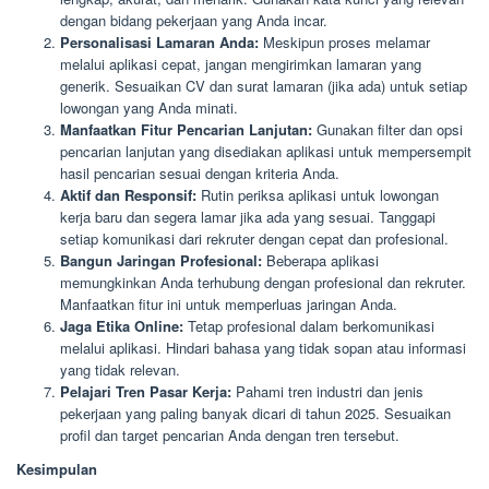
dengan bidang pekerjaan yang Anda incar.
Personalisasi Lamaran Anda:
Meskipun proses melamar
melalui aplikasi cepat, jangan mengirimkan lamaran yang
generik. Sesuaikan CV dan surat lamaran (jika ada) untuk setiap
lowongan yang Anda minati.
Manfaatkan Fitur Pencarian Lanjutan:
Gunakan filter dan opsi
pencarian lanjutan yang disediakan aplikasi untuk mempersempit
hasil pencarian sesuai dengan kriteria Anda.
Aktif dan Responsif:
Rutin periksa aplikasi untuk lowongan
kerja baru dan segera lamar jika ada yang sesuai. Tanggapi
setiap komunikasi dari rekruter dengan cepat dan profesional.
Bangun Jaringan Profesional:
Beberapa aplikasi
memungkinkan Anda terhubung dengan profesional dan rekruter.
Manfaatkan fitur ini untuk memperluas jaringan Anda.
Jaga Etika Online:
Tetap profesional dalam berkomunikasi
melalui aplikasi. Hindari bahasa yang tidak sopan atau informasi
yang tidak relevan.
Pelajari Tren Pasar Kerja:
Pahami tren industri dan jenis
pekerjaan yang paling banyak dicari di tahun 2025. Sesuaikan
profil dan target pencarian Anda dengan tren tersebut.
Kesimpulan