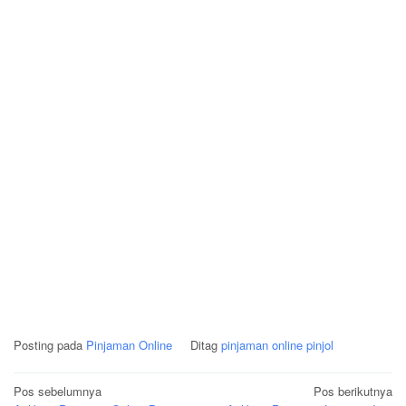
Posting pada
Pinjaman Online
Ditag
pinjaman online pinjol
Navigasi
Pos sebelumnya
Pos berikutnya